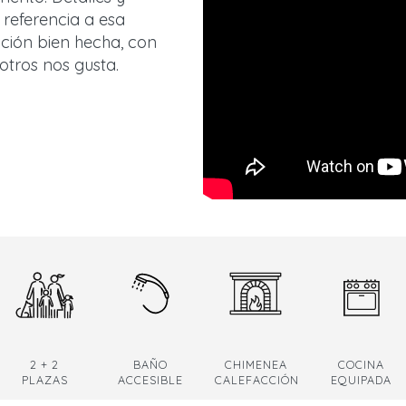
referencia a esa
ción bien hecha, con
tros nos gusta.
2 + 2
BAÑO
CHIMENEA
COCINA
PLAZAS
ACCESIBLE
CALEFACCIÓN
EQUIPADA