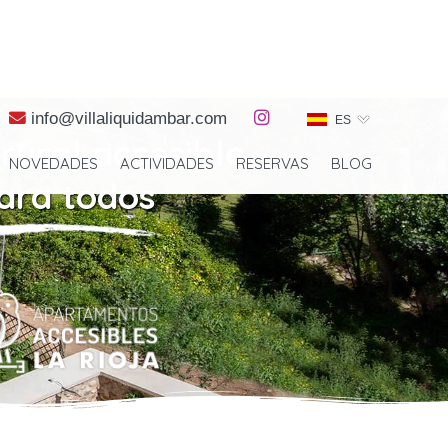
info@
villaliquidambar.com
ES
rural accesible
NOVEDADES
ACTIVIDADES
RESERVAS
BLOG
ara todos