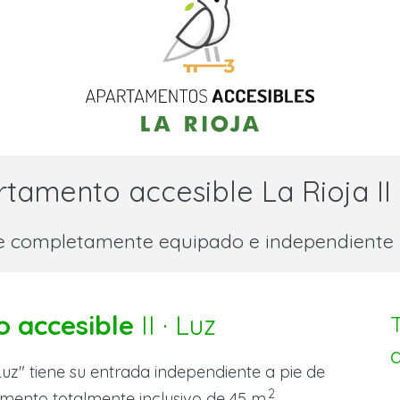
tamento accesible La Rioja II 
e completamente equipado e independiente p
o accesible
II · Luz
uz" tiene su entrada independiente a pie de
2
tamento totalmente inclusivo de 45 m
.