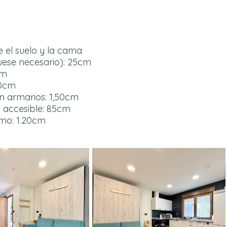
e el suelo y la cama
fuese necesario): 25cm
cm
10cm
en armarios: 1,50cm
o accesible: 85cm
mo: 1.20cm