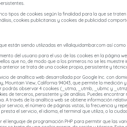
ersistentes.
cinco tipos de cookies según la finalidad para la que se trate
álisis, cookies publicitarias y cookies de publicidad compor
que están siendo utilizadas en villaliquidambar.com así como 
imiento del usuario para el uso de las cookies en la página w
llos que no, de modo que a los primeros no se les muestre in
a anterior se trata de una cookie propia, persistente y técnic
rvicio de analítica web desarrollada por Google Inc. con domi
, Mountain View, California 94043, que permite la medición y
or podrás observar 4 cookies (_utma, _utmb, _ubmc y _utmz)
okies de terceros, persistente y de análisis. Puedes encontrar
na
. A través de la analítica web se obtiene información rela
servicio, el número de páginas vistas, la frecuencia y repetic
esta el servicio, el idioma, el terminal que utiliza, o la ciud
or el lenguaje de programación PHP para permitir que las var