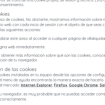
rior se trata de una cookie propia, de sesión y técnica. Esta
onsentimiento.
okies
so de cookies. No obstante, mostramos información sobre nue
itio web con cada inicio de sesión con el objeto de que seas
las siguientes acciones:
alizar este aviso al acceder a cualquier página de villaliqui
ágina web inmediatamente.
 obtener más información sobre qué son las cookies, conocer 
ación de tu navegador.
n de las cookies
 cookies instaladas en tu equipo desde las opciones de confi
e el menú de ayuda encontrarás la manera exacta de hacerlo
del mercado:
Internet Explorer
,
Firefox
,
Google Chrome
,
Sa
 tu navegador, es muy probable que no puedas acceder corr
 correctamente.